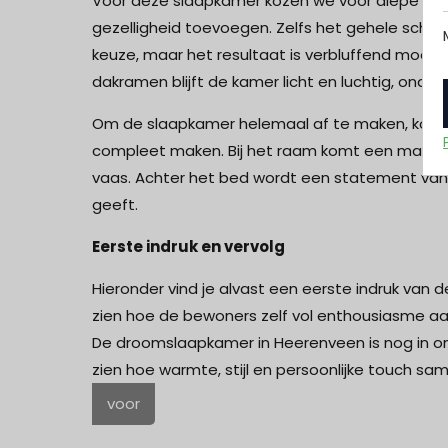
Voor deze slaapkamer kozen we voor diepe terr
gezelligheid toevoegen. Zelfs het gehele schu
keuze, maar het resultaat is verbluffend mooi e
dakramen blijft de kamer licht en luchtig, ondank
Om de slaapkamer helemaal af te maken, komen 
compleet maken. Bij het raam komt een maatw
vaas. Achter het bed wordt een statement van
geeft.
Eerste indruk en vervolg
Hieronder vind je alvast een eerste indruk van d
zien hoe de bewoners zelf vol enthousiasme aan
De droomslaapkamer in Heerenveen is nog in ont
zien hoe warmte, stijl en persoonlijke touch s
voor