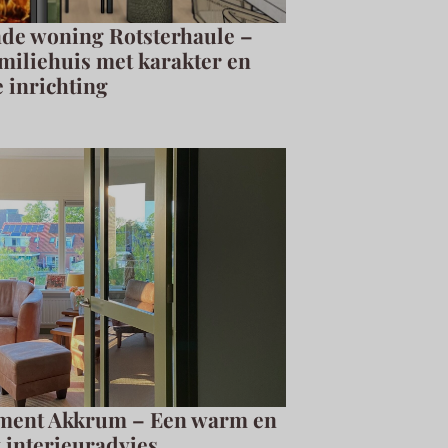
nde woning Rotsterhaule –
iliehuis met karakter en
 inrichting
ment Akkrum – Een warm en
k interieuradvies