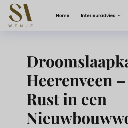
Home
Interieuradvies
Droomslaapk
Heerenveen –
Rust in een
Nieuwbouww