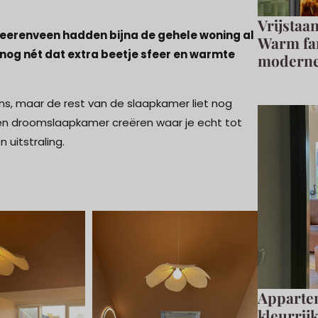
Vrijstaa
eerenveen hadden bijna de gehele woning al
Warm fam
nog nét dat extra beetje sfeer en warmte
moderne
s, maar de rest van de slaapkamer liet nog
: een droomslaapkamer creëren waar je echt tot
uitstraling.
Apparte
kleurrij