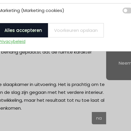
acotta kleuren, die direct warmte en
ine dak werd meegeschilderd. Een spannende
Marketing (Marketing cookies)
n sfeervol. Dankzij de hoge plafonds en de grote
s de rijke kleuren.
Alles accepteren
Voorkeuren opslaan
er nog enkele details die het interieur
Privacybeleid
erkbankje met een uniek kussen en een grote
S
 behang geplaatst dat de ruimte karakter
Neem 
e slaapkamer in uitvoering. Het is prachtig om te
 de slag zijn gegaan met het verdere interieur.
wikkeling, maar het resultaat tot nu toe laat al
amenkomen.
na