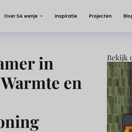
Over SA wenje
Inspiratie
Projecten
Blo
amer in
Bekijk 
 Warmte en
oning