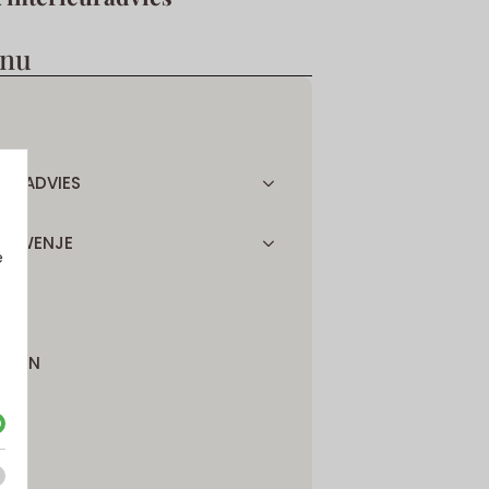
enu
EURADVIES
SA WENJE
e
ATIE
CTEN
ACT