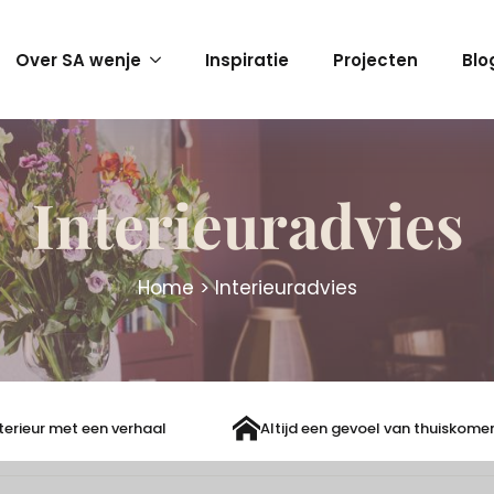
Over SA wenje
Inspiratie
Projecten
Blo
Interieuradvies
Home
>
Interieuradvies
terieur met een verhaal
Altijd een gevoel van thuiskome