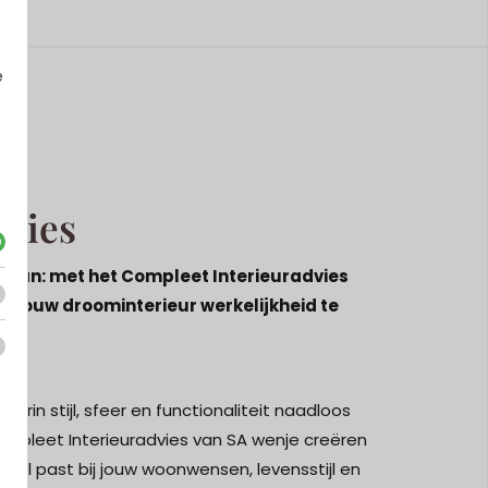
e
vies
 plan: met het Compleet Interieuradvies
 om jouw droominterieur werkelijkheid te
arin stijl, sfeer en functionaliteit naadloos
pleet Interieuradvies van SA wenje creëren
aal past bij jouw woonwensen, levensstijl en