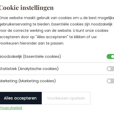
Cookie instellingen
Onze website maakt gebruik van cookies om u de best mogelijk
gebruikerservaring te bieden. Essentiële cookies zijn noodzakelijk
voor de correcte werking van de website. U kunt onze cookies
accepteren door op "Alles accepteren" te klikken of uw
voorkeuren hieronder aan te passen.
Compleet ad
Noodzakelijk (Essentiële cookies)
Van schets tot concreet
Statistiek (Analytische cookies)
krijg je alles in handen
maken.
Marketing (Marketing cookies)
Wil je een totaalontwerp wa
Alles accepteren
Voorkeuren opslaan
samenkomen? Met het Com
Privacybeleid
we een interieur dat helem